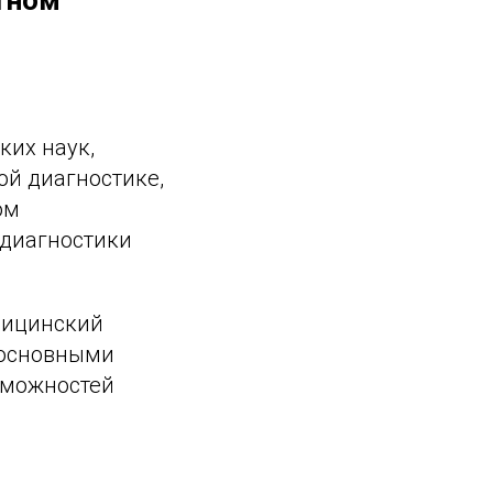
тном
ких наук,
ой диагностике,
ом
 диагностики
дицинский
 основными
зможностей