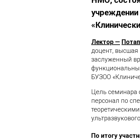
НМО, состоя
учреждении
«Клинически
Лектор —
Потап
доцент, высшая
заслуженный вр
функциональных
БУЗОО «Клиничес
Цель семинара 
персонал по сп
теоретическими
ультразвуковог
По итогу участн