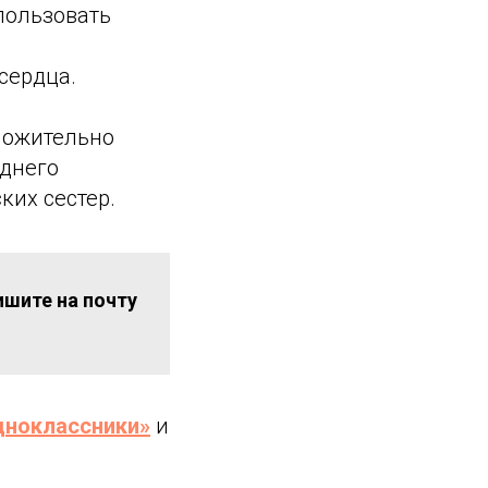
пользовать
сердца.
ложительно
днего
ких сестер.
шите на почту
дноклассники»
и