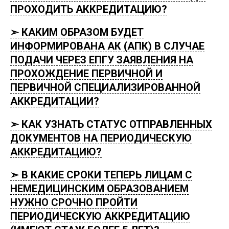
ПРОХОДИТЬ АККРЕДИТАЦИЮ?
➣ КАКИМ ОБРАЗОМ БУДЕТ
ИНФОРМИРОВАНА АК (АПК) В СЛУЧАЕ
ПОДАЧИ ЧЕРЕЗ ЕПГУ ЗАЯВЛЕНИЯ НА
ПРОХОЖДЕНИЕ ПЕРВИЧНОЙ И
ПЕРВИЧНОЙ СПЕЦИАЛИЗИРОВАННОЙ
АККРЕДИТАЦИИ?
➣ КАК УЗНАТЬ СТАТУС ОТПРАВЛЕННЫХ
ДОКУМЕНТОВ НА ПЕРИОДИЧЕСКУЮ
АККРЕДИТАЦИЮ?
➣ В КАКИЕ СРОКИ ТЕПЕРЬ ЛИЦАМ С
НЕМЕДИЦИНСКИМ ОБРАЗОВАНИЕМ
НУЖНО СРОЧНО ПРОЙТИ
ПЕРИОДИЧЕСКУЮ АККРЕДИТАЦИЮ